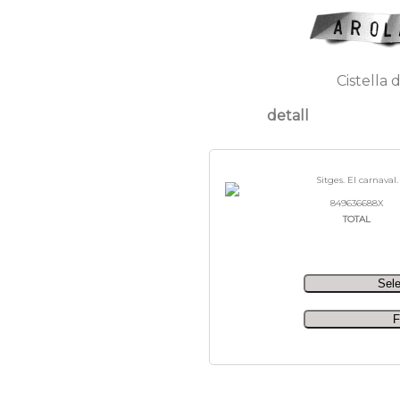
Cistella 
detall
Sitges. El carnaval.
849636688X
TOTAL