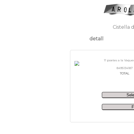
Cistella 
detall
11 poetes a la Vaquer
8495134187
TOTAL